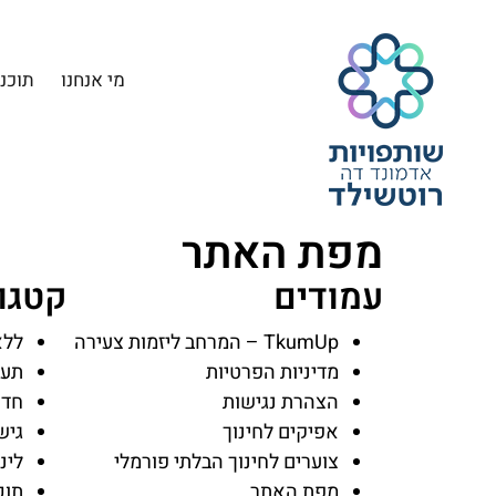
מי אנחנו
תוכני
מפת האתר
עמודים
קטגור
TkumUp – המרחב ליזמות צעירה
ללא
מדיניות הפרטיות
תעס
הצהרת נגישות
חדש
אפיקים לחינוך
גיש
צוערים לחינוך הבלתי פורמלי
לינק 
מפת האתר
תוכ