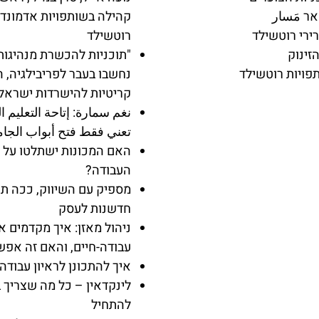
ר مَسار
קהילה בשותפויות אדמונד 
ירי רוטשילד
רוטשילד
הזינוק
"תוכניות להכשרת מנהיגות
פויות רוטשילד
נחשבו בעבר לפריבילגיה, ה
קריטיות להישרדות ישראל
نغم سمارة: إتاحة التعليم ال
تعني فقط فتح أبواب الجا
האם המכונות ישתלטו על 
העבודה?
מספיק עם השיווק, ככה תכ
חדשנות לעסק
ניהול מאזן: איך מקדמים אי
עבודה-חיים, והאם זה אפש
איך להתכונן לראיון עבודה
לינקדאין – כל מה שצריך 
להתחיל