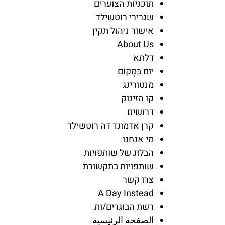
תוכניות הצוערים
שגרירי רוטשילד
אישור ניהול תקין
About Us
דלתא
יוֹם בִּמְקוֹם
מנטורינג
קו הזינוק
דרושים
קרן אדמונד דה רוטשילד
מי אנחנו
הבלוג של שותפויות
שותפויות בתקשורת
צרו קשר
A Day Instead
רשת הבוגרים/ות
الصفحة الرئيسية