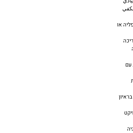
يادي
بكفي
ליה או
יכה
עם
בראיון
יקט
יה