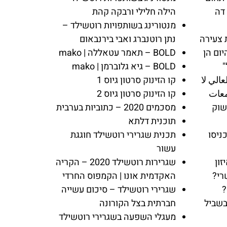
דה
הילה חלילי ורבקה קהת
מנטורינג בשותפויות רוטשילד –
 צעירה
נתן רוטנברג ואבי בירנבאום
יום הן
BOLD – תאמר עטאללה | mako
"
BOLD – גיא גלוברמן | mako
عالي لا
קו הזינוק סרטון גיוס 1
معات
קו הזינוק סרטון גיוס 2
שוק
מסכמים 2020 – כתוביות בערבית
תוכנית דלתא
ניסו
תכנית שגרירי רוטשילד חוגגת
עשור
זון
שגרירות רוטשילד 2020 – הקריה
רי?
האקדמית אונו | הקמפוס החרדי
?
שגרירי רוטשילד – סיכום עשייה
בשביל
חברתית בצל הקורונה
מעגלי השפעה בשגרירי רוטשילד