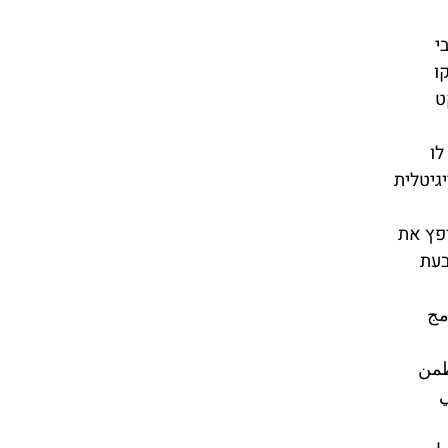
י
ו
ט
לו
גיטלית
ים שיפץ את
בעת
مج
ظمن
ي