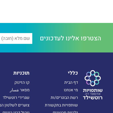
הצטרפו אלינו לעדכונים
כללי
תוכניות
דף הבית
קו הזינוק
מי אנחנו
מסאר مَسار
רשת הבוגרים/ות
שגרירי רוטשילד
שותפויות בתקשורת
צוערים לשלטון המ
גלריית סרטונים
ניהול דרגי ביניים