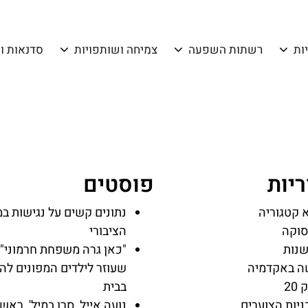
ות
רשתות השפעה
צמיחה ושותפויות
סדנאות ו
יות
פוסטים
 קטגוריה
נתונים קשים על נגישות ב
וקה
הציבורי
נות
"כאן גרה משפחת חרמוני":
ה באקדמיה
שעוזר לילדים המפונים לה
20
בבית
ניות הצוערים
נועה אייל, סרן במיל', ראש