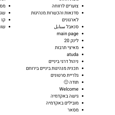
צוערים לרווחה
מסא
סדנאות והכשרות מנהיגות
שגר
לארגונים
קו 
סנאבל سنابل
שות
main page
לינק 20
מאיצי תרבות
atuda
ניהול דרגי ביניים
תכנית מנהיגות ביניים בירוחם
גלריית סרטונים
תודה 🙂
Welcome
גישה באקדמיה
מובילים באקדמיה
מסאר