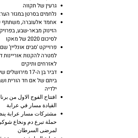
גרעין של תקווה
נלחמים בסרטן במגזר הערב
אחמד אלעוברה, משתתף ק
הזינוק מבאר-שבע, בפרויק
לסיכום 2020 של מאקו
פרוייקט 'סבים אונליין' שם 
למטרה להקנות אוריינות די
לאזרחים ותיקים
דביר בן ה-17 מירושל
ביתם של אם חד הורית וש
ילדיה
افتتاح الفوج الاول من برنا
القيادة مسار في عرابة
مشتركات مسار عرابة ين
حملة تبرع دم ونخاع شوك
لمرضى السرطان