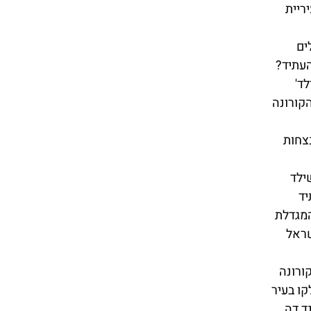
ריית
ים
העתיד?
ד'
קורונה
צחות
ילד
יד
המגדלת
שראל
ורונה
קו בעיר
ד דה