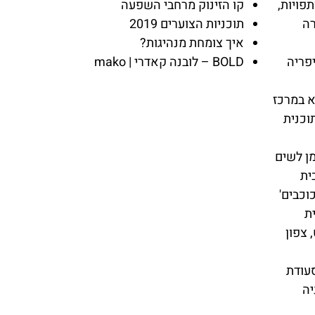
פויות,
קו הזינוק מרחבי השפעה
רה
תוכניות הצוערים 2019
איך צומחת מנהיגות?
פריה
BOLD – לובנה קאדרי | mako
א במרכז
וכנית
מן לשים
ית
וכבים'
ת
צפון
סעודת