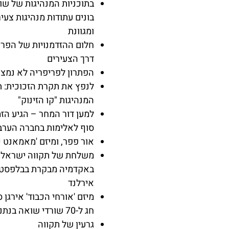
בתוכניות המנהיגות של שות
בונים עתודות מנהיגות צעי
ומגוונת
חלום ההזדמנויות של הפרי
דרך הצעירים
הפתרון לפריפריה לא נמצ
לנפץ את תקרת הזכוכית: ת
המנהיגות "קו הזינוק"
למען דור המחר – הגיע הז
סוף לאלימות בחברה הערב
אור פפר, ומיזם 'מאמאנט כ
משלחת של תקווה ישראלי
באקדמיה מבקרת בבלפסט, 
אירלנד
מיזם 'אורחי הכבוד' אירגן 
חג ל-70 שורדי שואה בנתניה
גרעין של תקווה