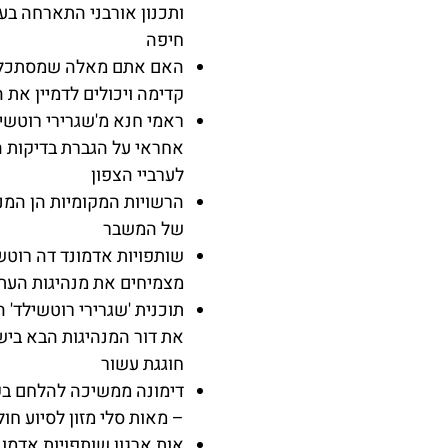
ותכנון אורבני התארחה בעי
חיפה
האם אתם מאלה שמסתכל
קדימה ויכולים לדמיין את 
ראמי חנא מ'שגרירי רוטשיל
אחראי על הגברת בדיקות ה
לערביי הצפון
הרשויות המקומיות הן המנ
של המשבר
שותפויות אדמונד דה רוטש
מצמיחים את מנהיגות העת
תוכנית 'שגרירי רוטשילד' 
את דור המנהיגות הבא בי
חוגגת עשור
דימונה ממשיכה להלחם בק
– מאות סלי מזון לסיוע חול
אות ארגון שותפויות אדמונ