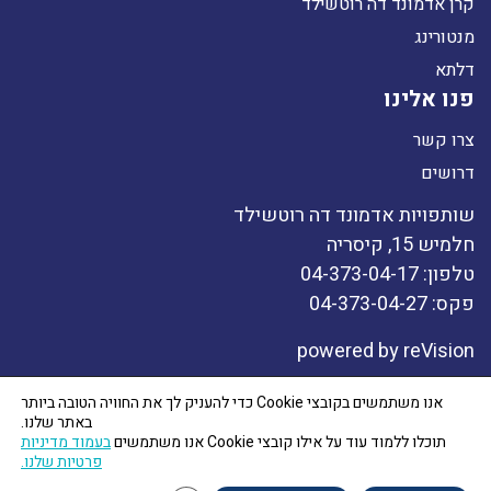
קרן אדמונד דה רוטשילד
מנטורינג
דלתא
פנו אלינו
צרו קשר
דרושים
שותפויות אדמונד דה רוטשילד
חלמיש 15, קיסריה
טלפון: 04-373-04-17
פקס: 04-373-04-27
powered by
reVision
אנו משתמשים בקובצי Cookie כדי להעניק לך את החוויה הטובה ביותר
אתר זה מיועד למטרות שיווק ותדמית בלבד. בכל מקרה בו נעשה שימוש באתר, לרבות
באתר שלנו.
לצרכי הרשמה ללימודים ו/או קבלת מלגה ו/או קבלת מידע הקשור ללימודים ו/או
תוכלו ללמוד עוד על אילו קובצי Cookie אנו משתמשים
בעמוד מדיניות
למלגה. המידע החובה יהיה המידע המופיע בתקנון תכניות העמותה, נהלים והסכמי
פרטיות שלנו.
קבלה לתכניות העמותה בלבד ת.ל.ח.