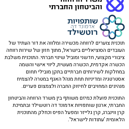
תוכנית צוערים לרווחה מכשירה ומלווה את דור העתיד של
העובדים הסוציאליים בישראל, מתוך חזון של שירות רווחה
ציבורי מקצועי, חדשני ומוביל שינוי חברתי. התוכנית משלבת
הכשרה אקדמית, הכשרה מעשית, ליווי אישי והשמה
במחלקות לשירותים חברתיים בתקן מובילי תחום
אסטרטגיה ומדיניות תחת מנהל האגף במטרה להצמיח
מנהיגים המחויבים לחיזוק החברה ולצמצום פערים.
התוכנית פועלת כמיזם משותף בין משרד הרווחה והביטחון
החברתי, ארגון שותפויות אדמונד דה רוטשילד ובתמיכת
קרן ווינברג, קרן גלייזר ומפעל הפיס וכחלק מהתוכנית
הלאומית 'עתודות לישראל'.